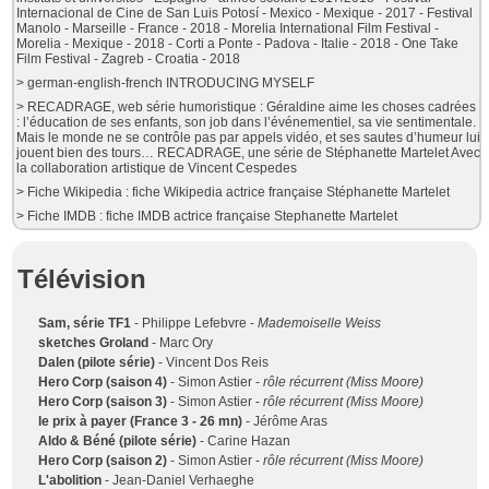
Internacional de Cine de San Luis Potosí - Mexico - Mexique - 2017 - Festival
Manolo - Marseille - France - 2018 - Morelia International Film Festival -
Morelia - Mexique - 2018 - Corti a Ponte - Padova - Italie - 2018 - One Take
Film Festival - Zagreb - Croatia - 2018
> german-english-french INTRODUCING MYSELF
> RECADRAGE, web série humoristique : Géraldine aime les choses cadrées
: l’éducation de ses enfants, son job dans l’événementiel, sa vie sentimentale.
Mais le monde ne se contrôle pas par appels vidéo, et ses sautes d’humeur lui
jouent bien des tours… RECADRAGE, une série de Stéphanette Martelet Avec
la collaboration artistique de Vincent Cespedes
> Fiche Wikipedia : fiche Wikipedia actrice française Stéphanette Martelet
> Fiche IMDB : fiche IMDB actrice française Stephanette Martelet
Télévision
Sam, série TF1
- Philippe Lefebvre -
Mademoiselle Weiss
sketches Groland
- Marc Ory
Dalen (pilote série)
- Vincent Dos Reis
Hero Corp (saison 4)
- Simon Astier -
rôle récurrent (Miss Moore)
Hero Corp (saison 3)
- Simon Astier -
rôle récurrent (Miss Moore)
le prix à payer (France 3 - 26 mn)
- Jérôme Aras
Aldo & Béné (pilote série)
- Carine Hazan
Hero Corp (saison 2)
- Simon Astier -
rôle récurrent (Miss Moore)
L'abolition
- Jean-Daniel Verhaeghe