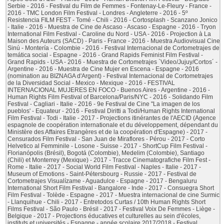
Serbie - 2016 - Festival du Film de Femmes - Fontenay-Le-Fleury - France -
2016 - TMC London Film Festival - Londres - Angleterre - 2016 - 5º
Resistencia FILM FEST - Tomé - Chili - 2016 - Cortosplash - Scanzano Jonico
- Italie - 2016 - Muestra de Cine de Ascaso - Ascaso - Espagne - 2016 - Tryon
International Film Festival - Caroline du Nord - USA - 2016 - Projection à La
Maison des Auteurs (SACD) - Paris - France - 2016 - Muestra Audiovisual Cine
Sinú - Montería - Colombie - 2016 - Festival Internacional de Cortometrajes de
temática social - Espagne - 2016 - Grand Rapids Feminist Film Festival -
Grand Rapids - USA - 2016 - Muestra de Cortometrajes `Video/Jujuy/Cortos´ -
Argentine - 2016 - Muestra de Cine Mujer en Escena - Espagne - 2016
(nomination au BIZNAGA d'Argent) - Festival Internacional de Cortometrajes
de la Diversidad Social - Mexico - Mexique - 2016 - FESTIVAL
INTERNACIONAL MUJERES EN FOCO - Buenos Aires - Argentine - 2016 -
Human Rights Film Festival of Barcelona/Paris/NYC - 2016 - Solidando Film
Festival - Cagliari - Italie - 2016 - 9e Festival de Cine "La imagen de los
pueblos' - Equateur - 2016 - Festival Diritti a Todi/Human Rights International
Film Festival - Todi - Italie - 2017 - Projections itinérantes de l'AECID (Agence
espagnole de coopération internationale et du développement, dépendant du
Ministère des Affaires Etrangères et de la coopération d'Espagne) - 2017 -
Censurados Film Festival - San Juan de Miraflores - Pérou - 2017 - Corto
Helvetico al Femminile - Losone - Suisse - 2017 - ShortCup Film Festival -
Florianópolis (Brésil), Bogotá (Colombie), Medelim (Colombie), Santiago
(Chili) et Monterrey (Mexique) - 2017 - Tracce Cinematografiche Film Fest -
Rome - Italie - 2017 - Social World Film Festival - Naples - Italie - 2017 -
Museum of Emotions - Saint-Pétersbourg - Russie - 2017 - Festival de
Cortometrajes Visualízame - Aguadulce - Espagne - 2017 - Bengaluru
International Short Film Festival - Bangalore - Inde - 2017 - Consuegra Short
Film Festival - Tolède - Espagne - 2017 - Muestra internacional de cine Surmic
- Llanquihue - Chili - 2017 - Entretodos Curtas / 10th Human Rights Short
Films Festival - São Paulo - Brésil - 2017 - Festival Voix De Femmes - Liège -
Belgique - 2017 - Projections éducatives et culturelles au sein d'écoles,
instituts et universités - Espagne - année scolaire 2017/2018 - Festival