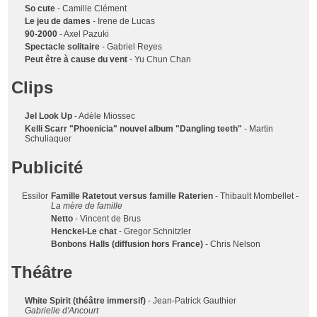
So cute
- Camille Clément
Le jeu de dames
- Irene de Lucas
90-2000
- Axel Pazuki
Spectacle solitaire
- Gabriel Reyes
Peut être à cause du vent
- Yu Chun Chan
Clips
Jel Look Up
- Adèle Miossec
Kelli Scarr "Phoenicia" nouvel album "Dangling teeth"
- Martin
Schuliaquer
Publicité
Essilor
Famille Ratetout versus famille Raterien
- Thibault Mombellet -
La mère de famille
Netto
- Vincent de Brus
Henckel-Le chat
- Gregor Schnitzler
Bonbons Halls (diffusion hors France)
- Chris Nelson
Théâtre
White Spirit (théâtre immersif)
- Jean-Patrick Gauthier
Gabrielle d'Ancourt