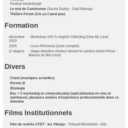
Festival Hedinburgh
Le mot de Cambronne
(Sacha Guitry) - Gaël Albespy
Théâtre Forum (Cie ça s'peut pas)
Formation
décembre
- Workshop 100 % english CMActing Elise Mc Leod
2020
2005
- cours Périmony (cycle complet)
(2 stages)
- Stage direction d'acteur devant la caméra (Alain Prioul -
Maison du film court)
Divers
Chant (musiques actuelles)
Permis B
Œnologie
Bac + 5 marketing et communication (spécialisation en vins et
spiritueux), plusieurs années d’expérience professionnelle dans ce
domaine
Films Institutionnels
Film de rentrée CFDT - les Vikings
- Thibault Mombellet -
Elle