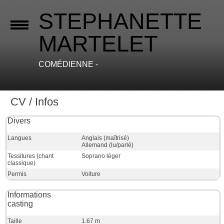
STEPHANETTE
MARTELET
COMÉDIENNE -
CV / Infos
Divers
Langues
Anglais (maîtrisé)
Allemand (lu/parlé)
Tessitures (chant
Soprano léger
classique)
Permis
Voiture
Informations
casting
Taille
1.67 m