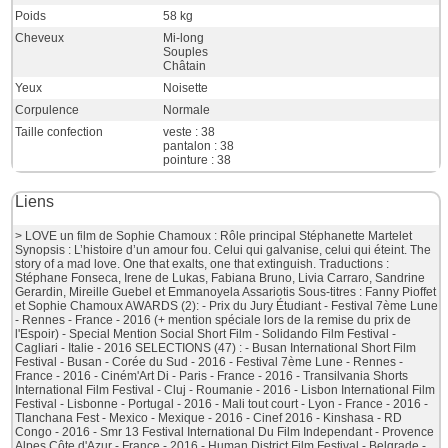
Poids
58 kg
Cheveux
Mi-long
Souples
Châtain
Yeux
Noisette
Corpulence
Normale
Taille confection
veste : 38
pantalon : 38
pointure : 38
Liens
> LOVE un film de Sophie Chamoux : Rôle principal Stéphanette Martelet
Synopsis : L’histoire d’un amour fou. Celui qui galvanise, celui qui éteint. The
story of a mad love. One that exalts, one that extinguish. Traductions :
Stéphane Fonseca, Irene de Lukas, Fabiana Bruno, Livia Carraro, Sandrine
Gerardin, Mireille Guebel et Emmanoyela Assariotis Sous-titres : Fanny Pioffet
et Sophie Chamoux AWARDS (2): - Prix du Jury Étudiant - Festival 7ème Lune
- Rennes - France - 2016 (+ mention spéciale lors de la remise du prix de
l'Espoir) - Special Mention Social Short Film - Solidando Film Festival -
Cagliari - Italie - 2016 SELECTIONS (47) : - Busan International Short Film
Festival - Busan - Corée du Sud - 2016 - Festival 7ème Lune - Rennes -
France - 2016 - Ciném'Art Di - Paris - France - 2016 - Transilvania Shorts
International Film Festival - Cluj - Roumanie - 2016 - Lisbon International Film
Festival - Lisbonne - Portugal - 2016 - Mali tout court - Lyon - France - 2016 -
Tlanchana Fest - Mexico - Mexique - 2016 - Cinef 2016 - Kinshasa - RD
Congo - 2016 - Smr 13 Festival International Du Film Independant - Provence
Alpes Côte d'Azur - France - 2016 - Human District Film Festival - Belgrade -