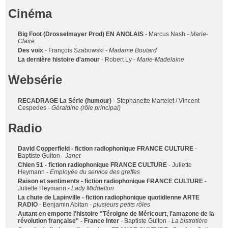
Cinéma
Big Foot (Drosselmayer Prod) EN ANGLAIS
- Marcus Nash -
Marie-
Claire
Des voix
- François Szabowski -
Madame Boutard
La dernière histoire d'amour
- Robert Ly -
Marie-Madelaine
Websérie
RECADRAGE La Série (humour)
- Stéphanette Martelet / Vincent
Cespedes -
Géraldine (rôle principal)
Radio
David Copperfield - fiction radiophonique FRANCE CULTURE
-
Baptiste Guiton -
Janet
Chien 51 - fiction radiophonique FRANCE CULTURE
- Juliette
Heymann -
Employée du service des greffes
Raison et sentiments - fiction radiophonique FRANCE CULTURE
-
Juliette Heymann -
Lady Middelton
La chute de Lapinville - fiction radiophonique quotidienne ARTE
RADIO
- Benjamin Abitan -
plusieurs petits rôles
Autant en emporte l'histoire "Téroigne de Méricourt, l'amazone de la
révolution française" - France Inter
- Baptiste Guiton -
La bistrotière