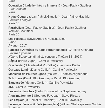
Paris
Opération Citadelle (théâtre immersif)
- Jean-Patrick Gauthier
Circé Jansen
Paris
Haute Couture
(Jean-Patrick Gauthier) - Jean-Patrick Gauthier
Béatrice Lartigue
Paris 16
Parabellum
(Jean-Patrick Gauthier) - Jean-Patrick Gauthier
Véra de Beaumont
Paris 16
Les reliquats
(David Arribe & Natacha Diet)
Emor
Avignon 2017
Papiers d'Arménie ou sans retour possible
(Caroline Safarian) -
Sévane Sybesma
Hélène Bergonian
(finaliste concours Théâtre 13 - 2014)
Séjour
(Pierre Vigne) - Camille Pawlotsky
One two tri
(S. Martelet et M. Cellier) - Stéphane Duclot
Garbage Land
(Mélanie Cellier) - Camille Pawlotsky
Monsieur de Pourceaugnac
(Molière) - Thomas Zaghedoud
Talk to me
(Dimitri Klockenbring) - Dimitri Klockenbring
Eaudyssée
(Mélanie Cellier) - Camille Pawlotsky
364
- Camille Pawlotsky
Les nuits blanches
(Fédor Dostoïevski) - Stéphane Leguay
A qui ma femme ?
(Georges Feydeau) - Steve Riccard
Les Exp'air
(M. Cellier / S. Martelet) - Camille Pawlotsky
Le songe d'une nuit d'été (en anglais)
(William Shakespeare) - Sophie
Tonneau