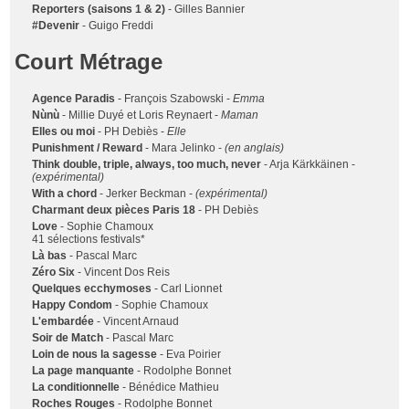
Reporters (saisons 1 & 2)
- Gilles Bannier
#Devenir
- Guigo Freddi
Court Métrage
Agence Paradis
- François Szabowski -
Emma
Nùnù
- Millie Duyé et Loris Reynaert -
Maman
Elles ou moi
- PH Debiès -
Elle
Punishment / Reward
- Mara Jelinko -
(en anglais)
Think double, triple, always, too much, never
- Arja Kärkkäinen -
(expérimental)
With a chord
- Jerker Beckman -
(expérimental)
Charmant deux pièces Paris 18
- PH Debiès
Love
- Sophie Chamoux
41 sélections festivals*
Là bas
- Pascal Marc
Zéro Six
- Vincent Dos Reis
Quelques ecchymoses
- Carl Lionnet
Happy Condom
- Sophie Chamoux
L'embardée
- Vincent Arnaud
Soir de Match
- Pascal Marc
Loin de nous la sagesse
- Eva Poirier
La page manquante
- Rodolphe Bonnet
La conditionnelle
- Bénédice Mathieu
Roches Rouges
- Rodolphe Bonnet